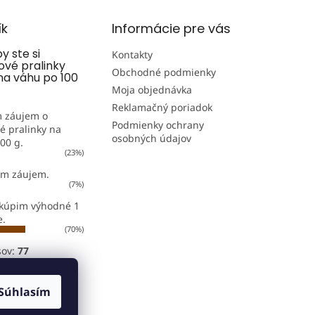
ík
Informácie pre vás
y ste si
Kontakty
ové pralinky
Obchodné podmienky
a váhu po 100
Moja objednávka
Reklamačný poriadok
 záujem o
Podmienky ochrany
é pralinky na
osobných údajov
00 g.
(23%)
m záujem.
(7%)
 kúpim výhodné 1
e.
(70%)
sov:
77
Súhlasím