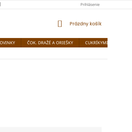
REKLAMAČNÝ PORIADOK
PODMIENKY OCHRANY OSOBNÝCH ÚD
Prihlásenie
NÁKUPNÝ
Prázdny košík
KOŠÍK
OVINKY
ČOK. DRAŽÉ A ORIEŠKY
CUKRÍKYMIX - vyskladaj 