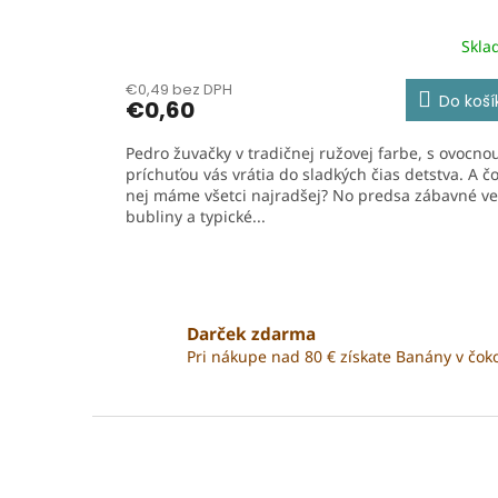
Skla
€0,49 bez DPH
Do koší
€0,60
Pedro žuvačky v tradičnej ružovej farbe, s ovocno
príchuťou vás vrátia do sladkých čias detstva. A č
nej máme všetci najradšej? No predsa zábavné ve
bubliny a typické...
Darček zdarma
Pri nákupe nad 80 € získate Banány v čok
Z
á
p