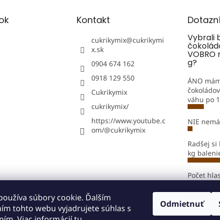
v
k
y
ok
Kontakt
Dotazn
v
Vybrali b
ý
cukrikymix
@
cukrikymi
čokolád
p
x.sk
VOBRO n
i
g?
0904 674 162
s
u
0918 129 550
ÁNO mám
čokoládov
Cukrikymix
váhu po 1
cukrikymix/
https://www.youtube.c
NIE nemá
om/@cukrikymix
Radšej si
kg baleni
Počet hla
používa súbory cookie. Ďalším
Odmietnuť
ím tohto webu vyjadrujete súhlas s
ním. Viac informácií
tu
.