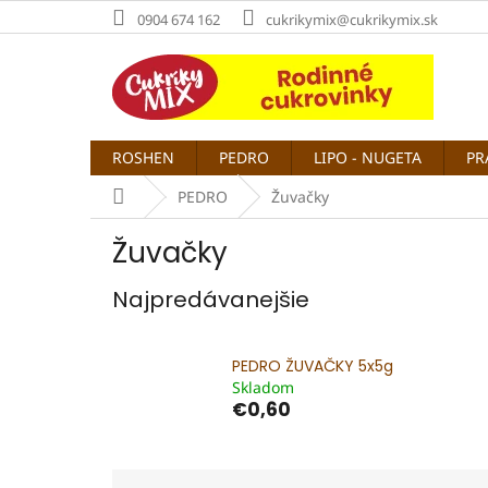
Prejsť
0904 674 162
cukrikymix@cukrikymix.sk
na
obsah
ROSHEN
PEDRO
LIPO - NUGETA
PR
Domov
PEDRO
Žuvačky
Žuvačky
Najpredávanejšie
PEDRO ŽUVAČKY 5x5g
Skladom
€0,60
R