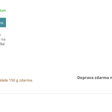
dom
ka
u
o na
ľké
O
v
l
á
Doprava zdarma n
d
oláde 150 g zdarma.
a
c
i
e
p
r