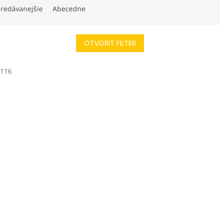
redávanejšie
Abecedne
OTVORIŤ FILTER
:
116