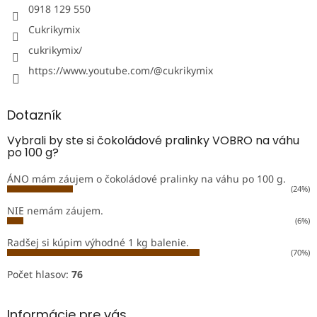
0918 129 550
Cukrikymix
cukrikymix/
https://www.youtube.com/@cukrikymix
Dotazník
Vybrali by ste si čokoládové pralinky VOBRO na váhu
po 100 g?
ÁNO mám záujem o čokoládové pralinky na váhu po 100 g.
(24%)
NIE nemám záujem.
(6%)
Radšej si kúpim výhodné 1 kg balenie.
(70%)
Počet hlasov:
76
Informácie pre vás