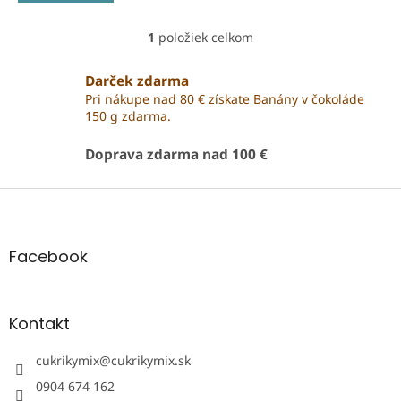
1
položiek celkom
O
v
l
Darček zdarma
á
Pri nákupe nad 80 € získate Banány v čokoláde
d
150 g zdarma.
a
c
Doprava zdarma nad 100 €
i
e
Z
p
r
á
v
p
k
ä
Facebook
y
t
v
i
ý
e
p
Kontakt
i
s
cukrikymix
@
cukrikymix.sk
u
0904 674 162