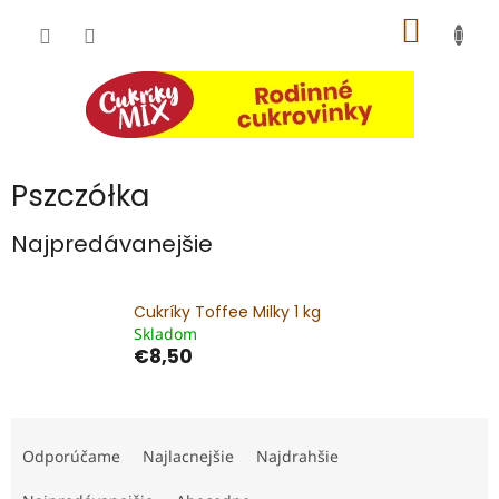
Prejsť
NÁKU
na
obsah
KOŠÍK
Pszczółka
Najpredávanejšie
Cukríky Toffee Milky 1 kg
Skladom
€8,50
R
a
Odporúčame
Najlacnejšie
Najdrahšie
d