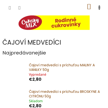
Prejsť
NÁKU
na
obsah
KOŠÍK
ČAJOVÍ MEDVEDÍCI
Najpredávanejšie
Čajoví medvedíci s príchuťou MALINY A
VANILKY 50g
Vypredané
€2,80
Čajoví medvedíci s príchuťou BROSKYNE A
CITRÓNU 50g
Skladom
€2,80