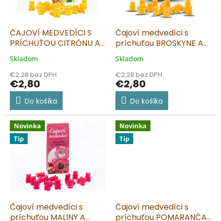
p
o
r
v
o
d
ČAJOVÍ MEDVEDÍCI S
Čajoví medvedíci s
u
PRÍCHUŤOU CITRÓNU A
príchuťou BROSKYNE A
ZÁZVORU 50 g
CITRÓNU 50g
k
Skladom
Skladom
t
o
€2,28 bez DPH
€2,28 bez DPH
€2,80
€2,80
v
Do košíka
Do košíka
Novinka
Novinka
Tip
Tip
Čajoví medvedíci s
Čajoví medvedíci s
príchuťou MALINY A
príchuťou POMARANČA