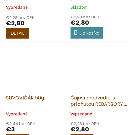
VANILKY 50g
A ŠKORICE 50g
Vypredané
Skladom
€2,28 bez DPH
€2,28 bez DPH
€2,80
€2,80
DETAIL
Do košíka
SLIVOVIČÁK 50g
Čajoví medvedíci s
príchuťou REBARBORY A
ČIERNEJ BAZY 50g
Vypredané
Vypredané
€2,44 bez DPH
€2,28 bez DPH
€3
€2,80