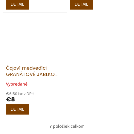
DETAIL
DETAIL
Čajoví medvedíci
GRANÁTOVÉ JABLKO
250g
Vypredané
€6,50 bez DPH
€8
DETAIL
7
položiek celkom
O