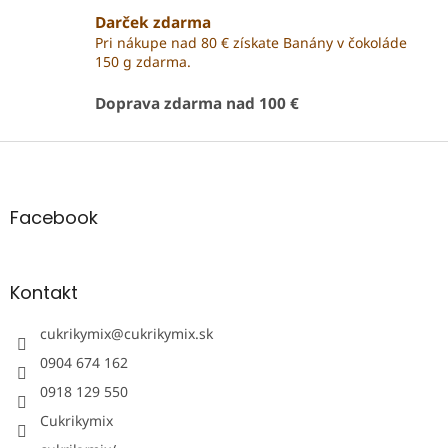
v
l
Darček zdarma
á
Pri nákupe nad 80 € získate Banány v čokoláde
d
150 g zdarma.
a
c
Doprava zdarma nad 100 €
i
e
Z
p
r
á
v
p
k
ä
Facebook
y
t
v
i
ý
e
p
Kontakt
i
s
cukrikymix
@
cukrikymix.sk
u
0904 674 162
0918 129 550
Cukrikymix