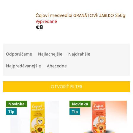
Čajoví medvedíci GRANÁTOVÉ JABLKO 250g
Vypredané
€8
R
a
Odporúčame
Najlacnejšie
Najdrahšie
d
e
Najpredávanejšie
Abecedne
n
i
e
OTVORIŤ FILTER
p
r
V
o
Novinka
Novinka
ý
d
Tip
Tip
p
u
i
k
s
t