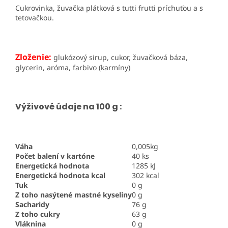
Cukrovinka, žuvačka plátková s tutti frutti príchuťou a s
tetovačkou.
Zloženie:
glukózový sirup, cukor, žuvačková báza,
glycerin, aróma, farbivo (karmíny)
Výživové údaje na 100 g :
Váha
0,005kg
Počet balení v kartóne
40 ks
Energetická hodnota
1285 kJ
Energetická hodnota kcal
302 kcal
Tuk
0 g
Z toho nasýtené mastné kyseliny
0 g
Sacharidy
76 g
Z toho cukry
63 g
Vláknina
0 g