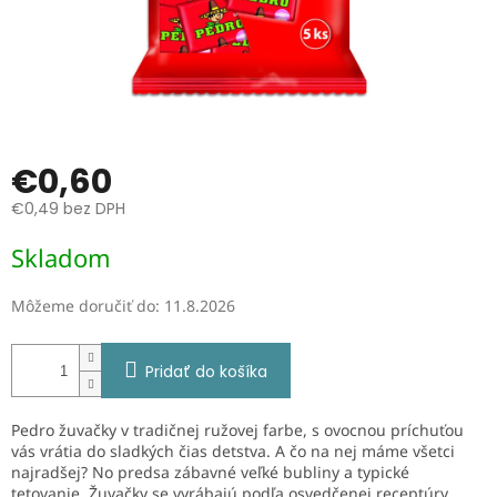
€0,60
€0,49 bez DPH
Jednotková
Skladom
cena:
Môžeme doručiť do:
11.8.2026
Pridať do košíka
Pedro žuvačky v tradičnej ružovej farbe, s ovocnou príchuťou
vás vrátia do sladkých čias detstva. A čo na nej máme všetci
najradšej? No predsa zábavné veľké bubliny a typické
tetovanie. Žuvačky se vyrábajú podľa osvedčenej receptúry.