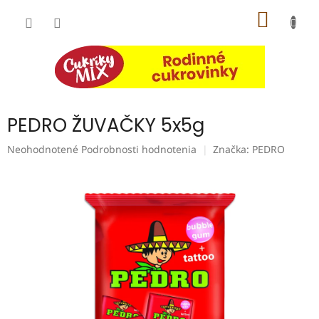
Prejsť
NÁKU
na
obsah
KOŠÍK
PEDRO ŽUVAČKY 5x5g
Priemerné
Neohodnotené
Podrobnosti hodnotenia
Značka:
PEDRO
hodnotenie
produktu
je
0,0
z
5
hviezdičiek.