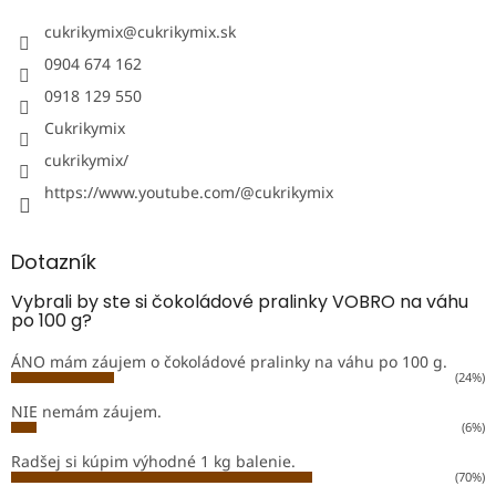
cukrikymix
@
cukrikymix.sk
0904 674 162
0918 129 550
Cukrikymix
cukrikymix/
https://www.youtube.com/@cukrikymix
Dotazník
Vybrali by ste si čokoládové pralinky VOBRO na váhu
po 100 g?
ÁNO mám záujem o čokoládové pralinky na váhu po 100 g.
(24%)
NIE nemám záujem.
(6%)
Radšej si kúpim výhodné 1 kg balenie.
(70%)