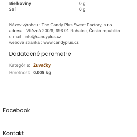
Bielkoviny
0 g
Soľ
0 g
Názov výrobcu : The Candy Plus Sweet Factory, s.r.o.
adresa : Vítězná 200/6, 696 01 Rohatec, Česká republika
e-mail : info@candyplus.cz
webová stránka : www.candyplus.cz
Dodatočné parametre
Kategória
:
Žuvačky
Hmotnosť
:
0.005 kg
Z
á
p
ä
Facebook
t
i
e
Kontakt